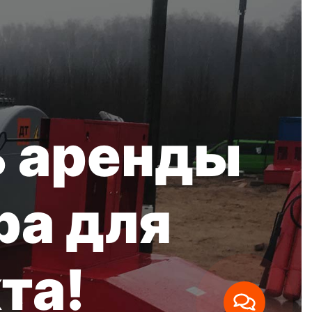
ь аренды
ра для
та!