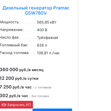
Дизельный генератор Pramac
GSW780V
Мощность:
565,85 кВт
Напряжение:
400 В
Число фаз:
Трёхфазная
Топливный бак:
636 л
Расход топлива:
108,81 л./час
360 000
руб./в месяц
12 200
руб./в сутки
7 250
руб./в час
- с топливом
302
руб./в час
- без топлива
Запросить КП