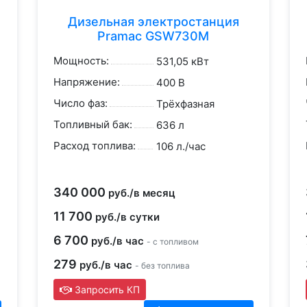
Дизельная электростанция
Pramac GSW730M
Мощность:
531,05 кВт
Напряжение:
400 В
Число фаз:
Трёхфазная
Топливный бак:
636 л
Расход топлива:
106 л./час
340 000
руб./в месяц
11 700
руб./в сутки
6 700
руб./в час
- с топливом
279
руб./в час
- без топлива
Запросить КП