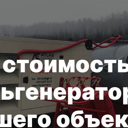
 стоимост
ьгенерато
шего объек