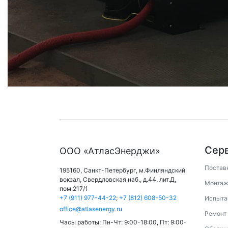
Сер
ООО «АтласЭнерджи»
Постав
195160,
Санкт-Петербург
,
м.Финляндский
вокзал
,
Свердловская наб., д.44, лит.Д,
Монтаж
пом.217/1
+7 (911) 977-44-22
;
+7 (812) 608-50-32
Испыта
office@atlasenergy.ru
Ремонт
Часы работы:
Пн-Чт: 9:00-18:00
,
Пт: 9:00-