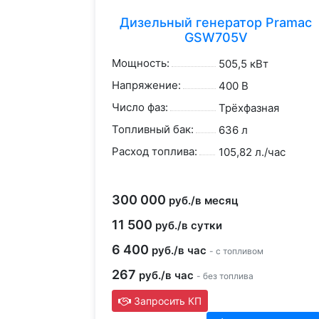
Дизельный генератор Pramac
GSW705V
Мощность:
505,5 кВт
Напряжение:
400 В
Число фаз:
Трёхфазная
Топливный бак:
636 л
Расход топлива:
105,82 л./час
300 000
руб./в месяц
11 500
руб./в сутки
6 400
руб./в час
- с топливом
267
руб./в час
- без топлива
Запросить КП