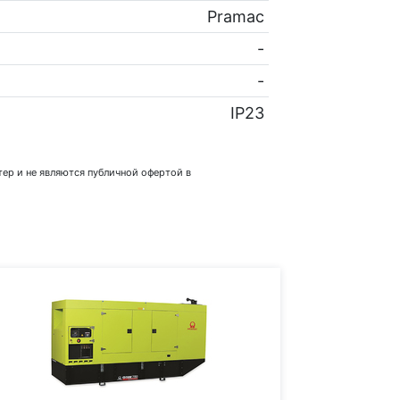
Pramac
-
-
IP23
ер и не являются публичной офертой в