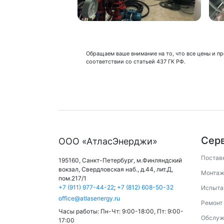
Обращаем ваше внимание на то, что все цены и 
соответствии со статьей 437 ГК РФ.
Сер
ООО «АтласЭнерджи»
Постав
195160,
Санкт-Петербург
,
м.Финляндский
вокзал
,
Свердловская наб., д.44, лит.Д,
Монтаж
пом.217/1
+7 (911) 977-44-22
;
+7 (812) 608-50-32
Испыта
office@atlasenergy.ru
Ремонт
Часы работы:
Пн-Чт: 9:00-18:00
,
Пт: 9:00-
Обслуж
17:00