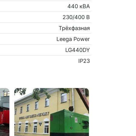
440 кВА
230/400 В
Трёхфазная
Leega Power
LG440DY
IP23